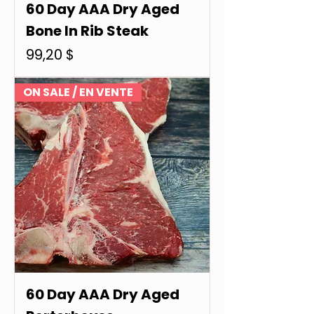
60 Day AAA Dry Aged
Bone In Rib Steak
Prix
99,20 $
ON SALE / EN VENTE
60 Day AAA Dry Aged