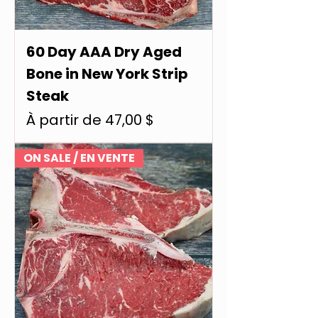
60 Day AAA Dry Aged
Bone in New York Strip
Steak
Prix promotionnel
À partir de
47,00 $
ON SALE / EN VENTE