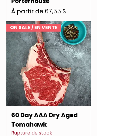
Porterhouse
Prix promotionnel
À partir de
67,55 $
ON SALE / EN VENTE
60 Day AAA Dry Aged
Tomahawk
Rupture de stock