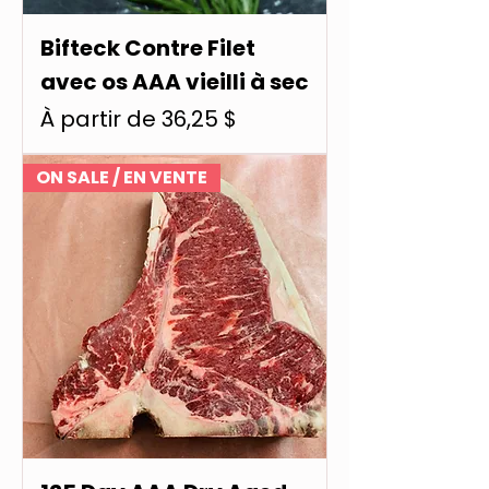
Bifteck Contre Filet
avec os AAA vieilli à sec
Prix promotionnel
À partir de
36,25 $
ON SALE / EN VENTE