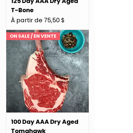
125 Day AAA Dry Aged
T-Bone
Prix promotionnel
À partir de
75,50 $
ON SALE / EN VENTE
100 Day AAA Dry Aged
Tomahawk