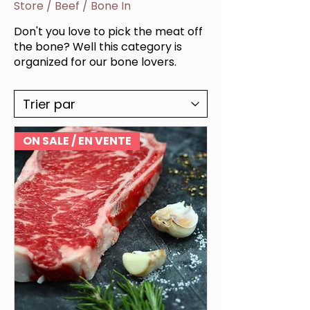
Store
/
Beef
/
Bone In
Don't you love to pick the meat off
the bone? Well this category is
organized for our bone lovers.
ON SALE / EN VENTE