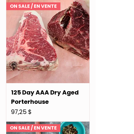
ON SALE / EN VENTE
125 Day AAA Dry Aged
Porterhouse
Prix
97,25 $
ON SALE / EN VENTE