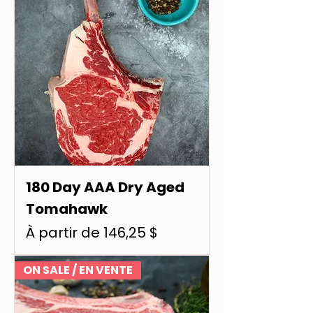
180 Day AAA Dry Aged
Tomahawk
Prix promotionnel
À partir de
146,25 $
ON SALE / EN VENTE