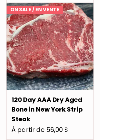
ON SALE / EN VENTE
120 Day AAA Dry Aged
Bone in New York Strip
Steak
Prix promotionnel
À partir de
56,00 $