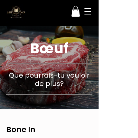
Bœuf
Que pourrais-tu vouloir
de plus?
Bone In