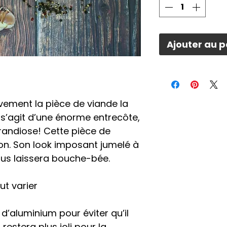
Ajouter au p
vement la pièce de viande la
l s’agit d’une énorme entrecôte,
andiose! Cette pièce de
on. Son look imposant jumelé à
ous laissera bouche-bée.
ut varier
d’aluminium pour éviter qu’il
l restera plus joli pour la