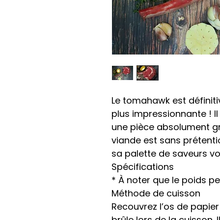
Le tomahawk est définiti
plus impressionnante ! I
une pièce absolument gr
viande est sans prétenti
sa palette de saveurs v
Spécifications
* À noter que le poids pe
Méthode de cuisson
Recouvrez l’os de papier 
brûle lors de la cuisson. I