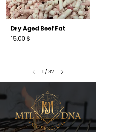
Dry Aged Beef Fat
Prix
15,00 $
1
/
32